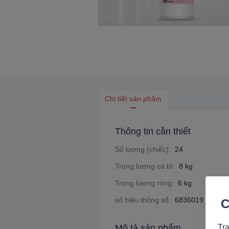
Chi tiết sản phẩm
Thông tin cần thiết
Số lượng (chiếc)
:
24
Trọng lượng cả bì
:
8 kg
Trọng lượng ròng
:
6 kg
số hiệu thông số
:
6836019
C
Mô tả sản phẩm
Tra