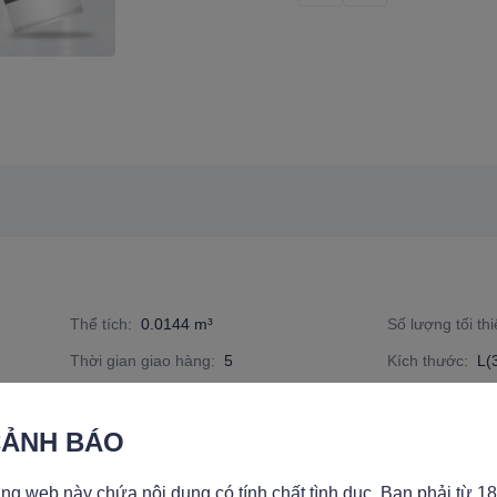
Thể tích
:
0.0144 m³
Số lượng tối th
Thời gian giao hàng
:
5
Kích thước
:
L(
Phương thức vận chuyển
:
Vận chuyển nhanh, Vận chuyển b
ẢNH BÁO
ng web này chứa nội dung có tính chất tình dục. Bạn phải từ 18