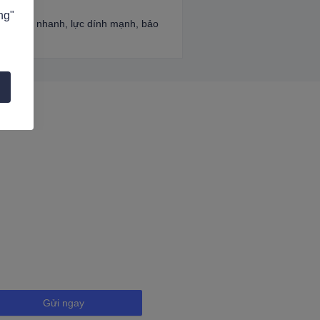
ng"
 gian khô nhanh, lực dính mạnh, bảo
Gửi ngay