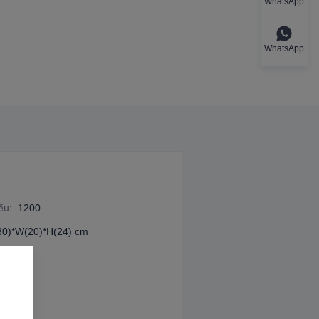
WhatsApp
WhatsApp
iểu
:
1200
30)*W(20)*H(24) cm
iển