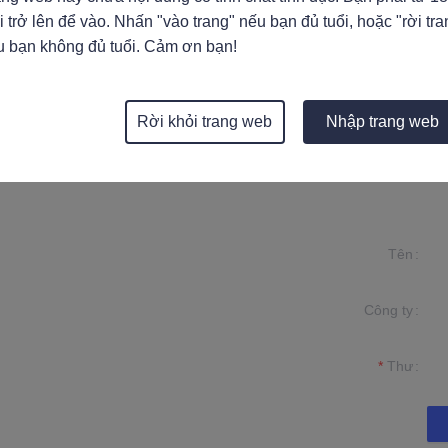
i trở lên để vào. Nhấn "vào trang" nếu bạn đủ tuổi, hoặc "rời tra
 cao cấp được sử dụng để dán và lấp trong trang trí nội thất, có thời
u bạn không đủ tuổi. Cảm ơn bạn!
không có mùi.
Rời khỏi trang web
Nhập trang web
Tên
Công ty
in của bạn và
ên hệ với bạn.
Thư