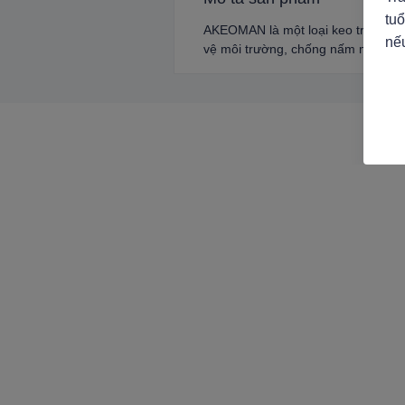
tuổ
AKEOMAN là một loại keo trung tính
nế
vệ môi trường, chống nấm mốc và 
Để lại thông t
chúng tôi sẽ li