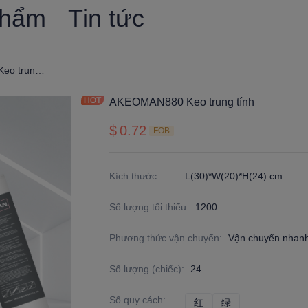
phẩm
Tin tức
AKEOMAN880 Keo trung tính
AKEOMAN880 Keo trung tính
$
0.72
FOB
Kích thước
:
L(30)*W(20)*H(24) cm
Số lượng tối thiểu
:
1200
Phương thức vận chuyển
:
Vận chuyển nhanh
Số lượng (chiếc)
:
24
Số quy cách
:
红
红
绿
绿