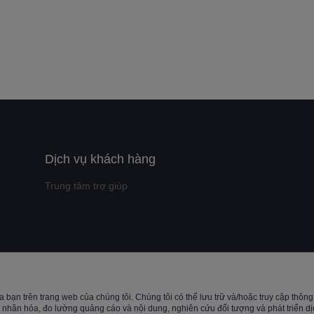
Dịch vụ khách hàng
Trung tâm trợ giúp
t ©️ 2022, NetEase Zhuyou(and its affiliates as applicable). All Rights 
bạn trên trang web của chúng tôi. Chúng tôi có thể lưu trữ và/hoặc truy cập thông ti
hân hóa, đo lường quảng cáo và nội dung, nghiên cứu đối tượng và phát triển dịch 