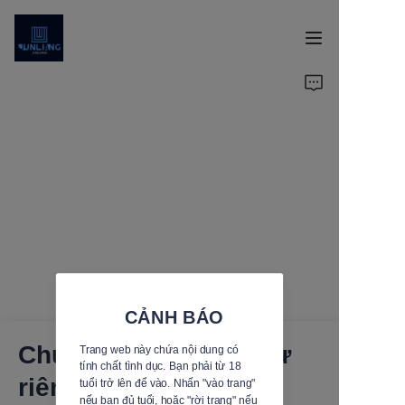
Trang chủ
Sản phẩm
Tin tức
CẢNH BÁO
Chúng tôi coi trọng sự
Trang web này chứa nội dung có
tính chất tình dục. Bạn phải từ 18
riêng tư của bạn
tuổi trở lên để vào. Nhấn "vào trang"
nếu bạn đủ tuổi, hoặc "rời trang" nếu