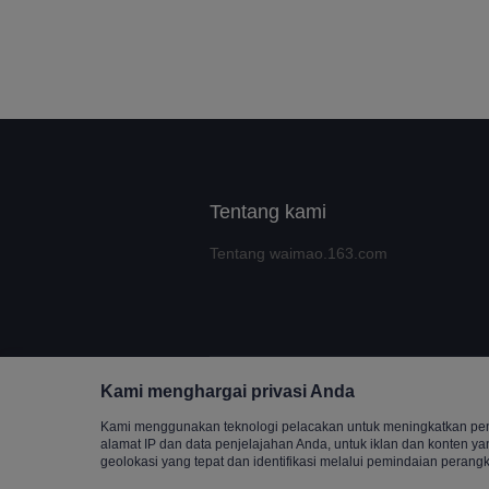
Tentang kami
Tentang waimao.163.com
Kami menghargai privasi Anda
Copyrigh
Kami menggunakan teknologi pelacakan untuk meningkatkan peng
alamat IP dan data penjelajahan Anda, untuk iklan dan konten y
geolokasi yang tepat dan identifikasi melalui pemindaian perangk