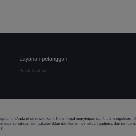
Layanan pelanggan
Pusat Bantuan
t ©️ 2022, NetEase Zhuyou(and its affiliates as applicable). All Rights 
alaman Anda di situs web kami. Kami dapat menyimpan dan/atau mengakses info
ang dipersonalisasi, pengukuran iklan dan konten, penelitian audiens, dan penge
at.