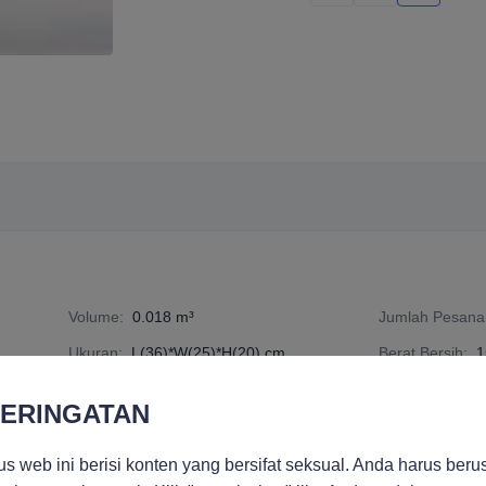
Volume
:
0.018 m³
Jumlah Pesan
Ukuran
:
L(36)*W(25)*H(20) cm
Berat Bersih
:
1
epat, Pengiriman Laut
nomor spesifikasi
:
6836014
ERINGATAN
us web ini berisi konten yang bersifat seksual. Anda harus beru