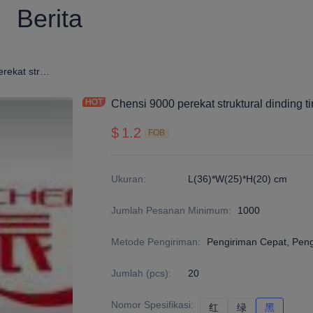
Berita
Chensi 9000 perekat struktural dinding tirai
Chensi 9000 perekat struktural dinding ti
$
1.2
FOB
Ukuran
:
L(36)*W(25)*H(20) cm
Jumlah Pesanan Minimum
:
1000
Metode Pengiriman
:
Pengiriman Cepat, Peng
Jumlah (pcs)
:
20
Nomor Spesifikasi
:
红
红
绿
绿
黑
黑