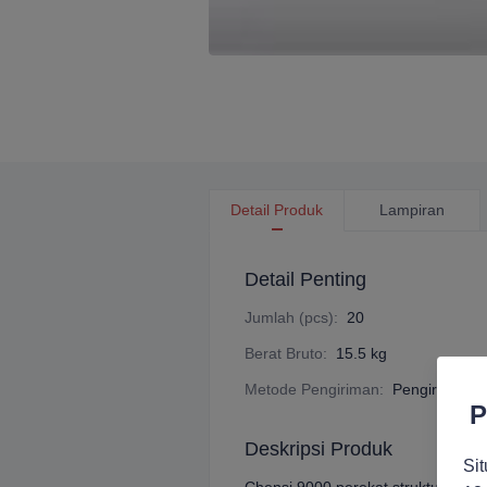
Detail Produk
Lampiran
Detail Penting
Jumlah (pcs)
:
20
Berat Bruto
:
15.5 kg
Metode Pengiriman
:
Pengiriman C
P
Deskripsi Produk
Sit