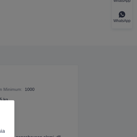
WhatsApp
WhatsApp
an Minimum
:
1000
5 kg
sia