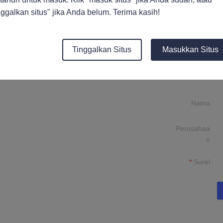
 yang kuat, sangat cepat dan nyaman untuk konstruksi
nggalkan situs" jika Anda belum. Terima kasih!
Tinggalkan Situs
Masukkan Situs
Nama
Perusahaa
ormasi Anda dan
n
ghubungi Anda.
Surel