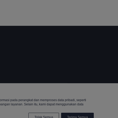
Reserved.
rmasi pada perangkat dan memproses data pribadi, seperti
mbangan layanan. Selain itu, kami dapat menggunakan data
Tolak Semua
Terima Semua