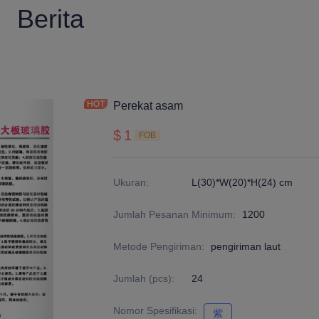
Berita
Perekat asam
$
1
FOB
Ukuran
:
L(30)*W(20)*H(24) cm
Jumlah Pesanan Minimum
:
1200
Metode Pengiriman
:
pengiriman laut
Jumlah (pcs)
:
24
Nomor Spesifikasi
:
紫
紫