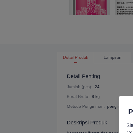
Detail Produk
Lampiran
Detail Penting
Jumlah (pcs)
:
24
Berat Bruto
:
8 kg
Metode Pengiriman
:
pengiriman la
P
Deskripsi Produk
Sit
18 