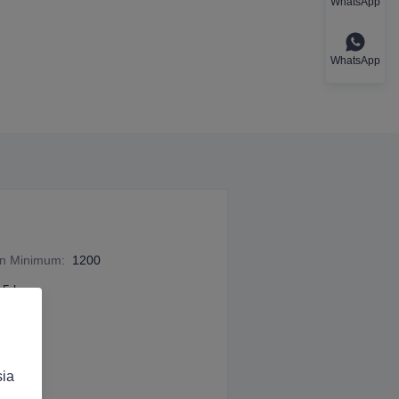
WhatsApp
WhatsApp
an Minimum
:
1200
.5 kg
sia