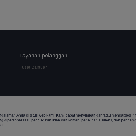
Layanan pelanggan
Pusat Bantuan
t ©️ 2022, NetEase Zhuyou(and its affiliates as applicable). All Rights 
alaman Anda di situs web kami. Kami dapat menyimpan dan/atau mengakses info
ang dipersonalisasi, pengukuran iklan dan konten, penelitian audiens, dan penge
at.