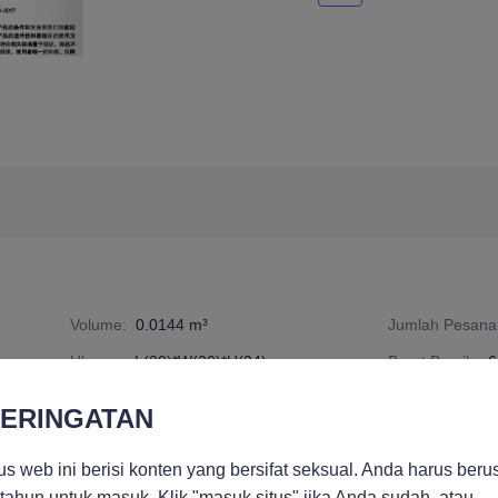
Volume
:
0.0144 m³
Jumlah Pesan
Ukuran
:
L(30)*W(20)*H(24) cm
Berat Bersih
:
6
ut
nomor spesifikasi
:
6836003
ERINGATAN
us web ini berisi konten yang bersifat seksual. Anda harus beru
tahun untuk masuk. Klik "masuk situs" jika Anda sudah, atau