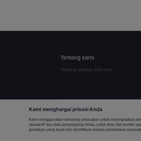
Tentang kami
Tentang waimao.163.com
Kami menghargai privasi Anda
Copyrigh
Kami menggunakan teknologi pelacakan untuk meningkatkan peng
alamat IP dan data penjelajahan Anda, untuk iklan dan konten y
geolokasi yang tepat dan identifikasi melalui pemindaian perangk