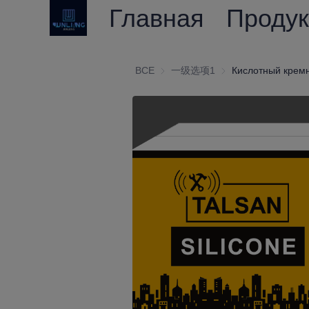
Главная
Проду
ВСЕ
一级选项1
一级选项1