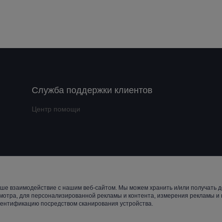
Служба поддержки клиентов
Центр помощи
t ©️ 2022, NetEase Zhuyou(and its affiliates as applicable). All Rights 
ше взаимодействие с нашим веб-сайтом. Мы можем хранить и/или получать д
мотра, для персонализированной рекламы и контента, измерения рекламы и к
дентификацию посредством сканирования устройства.