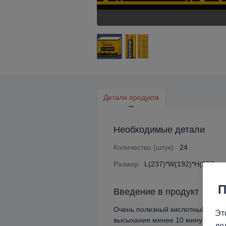
Детали продукта
Необходимые детали
Количество (штук)
:
24
Размер
:
L(237)*W(192)*H(237) c
Введение в продукт
Очень полезный кислотный кетоно
Эт
высыхания менее 10 минут. Чем 
до