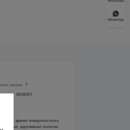
WhatsApp
WhatsApp
ния заказа
:
7
икации
:
6836007
ысыхает, время поверхностного
рдевания, адгезивная полоска
ли