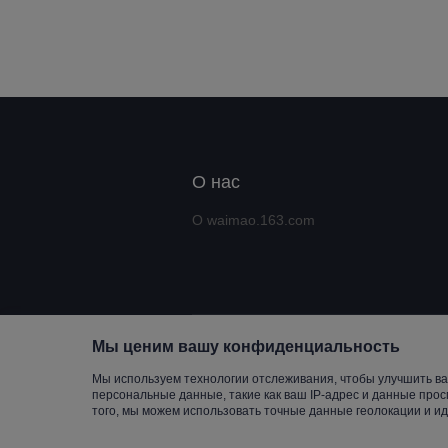
О нас
О waimao.163.com
Мы ценим вашу конфиденциальность
Copyrigh
Мы используем технологии отслеживания, чтобы улучшить ва
персональные данные, такие как ваш IP-адрес и данные прос
того, мы можем использовать точные данные геолокации и и