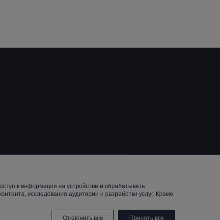
Reserved.
оступ к информации на устройстве и обрабатывать
онтента, исследования аудитории и разработки услуг. Кроме
Отклонить все
Принять все