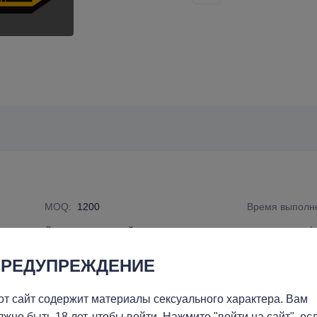
MOQ
:
1200
Время выполне
m
Доставка
:
морской транспорт
номер специф
ПРЕДУПРЕЖДЕНИЕ
вый клей, клей на основе масла, не боится замерзания, быстро в
от сайт содержит материалы сексуального характера. Вам
выше температура окружающей среды, тем быстрее скорость затве
лжно быть 18 лет, чтобы войти. Нажмите "войти на сайт", ес