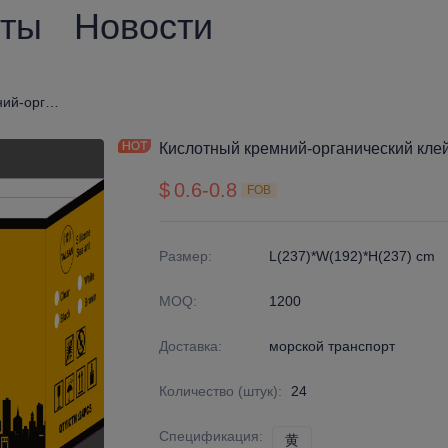
кты
Новости
Кислотный кремний-органический клей
Кислотный кремний-органический кле
$
0.6-0.8
FOB
Размер
:
L(237)*W(192)*H(237) cm
MOQ
:
1200
Доставка
:
морской транспорт
Количество (штук)
:
24
Спецификация
:
黄
黄